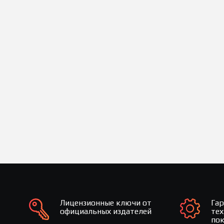
Лицензионные ключи от
Га
официальных издателей
те
по