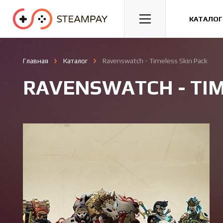
Спорт
Гонки
Казуальные
КАТАЛОГ
Главная
Каталог
Ravenswatch - Timeless Skin Pack
RAVENSWATCH - TIM