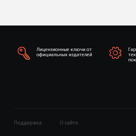
Лицензионные ключи от
Га
официальных издателей
те
по
Поддержка
О сайте