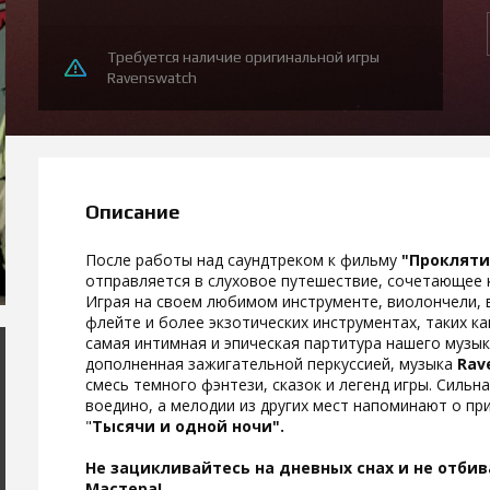
Требуется наличие оригинальной игры
Ravenswatch
Описание
После работы над саундтреком к фильму
"Прокляти
отправляется в слуховое путешествие, сочетающее 
Играя на своем любимом инструменте, виолончели, 
флейте и более экзотических инструментах, таких ка
самая интимная и эпическая партитура нашего музы
дополненная зажигательной перкуссией, музыка
Rav
смесь темного фэнтези, сказок и легенд игры. Сильн
воедино, а мелодии из других мест напоминают о пр
"
Тысячи и одной ночи".
Не зацикливайтесь на дневных снах и не отби
Мастера!