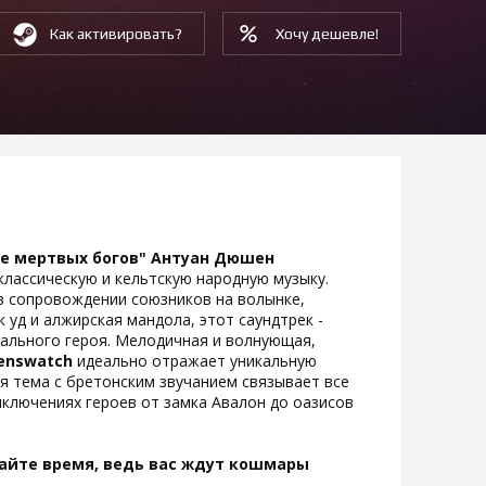
Как активировать?
Хочу дешевле!
е мертвых богов" Антуан Дюшен
классическую и кельтскую народную музыку.
в сопровождении союзников на волынке,
к уд и алжирская мандола, этот саундтрек -
кального героя. Мелодичная и волнующая,
enswatch
идеально отражает уникальную
ая тема с бретонским звучанием связывает все
иключениях героев от замка Авалон до оазисов
вайте время, ведь вас ждут кошмары