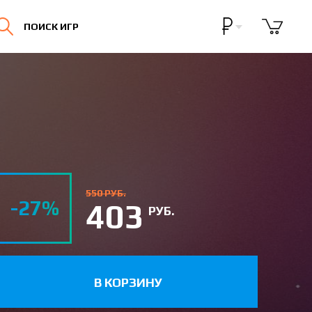
Бонусная программа
ПОИСК ИГР
Личный кабинет
550 РУБ.
-27%
403
РУБ.
В КОРЗИНУ