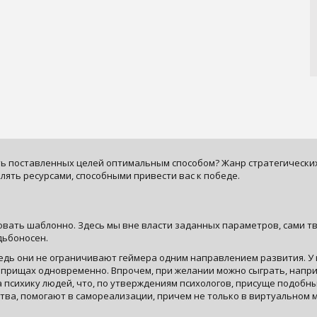
 поставленных целей оптимальным способом? Жанр стратегических 
лять ресурсами, способными привести вас к победе.
овать шаблонно. Здесь мы вне власти заданных параметров, сами тв
дьбоносен.
едь они не ограничивают геймера одним направлением развития. У 
оприщах одновременно. Впрочем, при желании можно сыграть, напри
 психику людей, что, по утверждениям психологов, присуще подобн
тва, помогают в самореализации, причем не только в виртуальном 