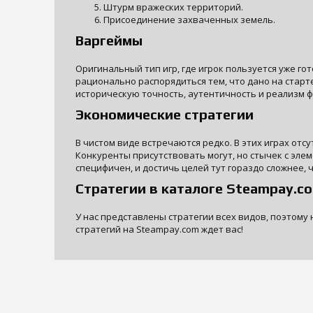
Штурм вражеских территорий.
Присоединение захваченных земель.
Варгеймы
Оригинальный тип игр, где игрок пользуется уже го
рационально распорядиться тем, что дано на старт
историческую точность, аутентичность и реализм ф
Экономические стратегии
В чистом виде встречаются редко. В этих играх от
Конкуренты присутствовать могут, но стычек с эле
специфичен, и достичь целей тут гораздо сложнее, ч
Стратегии в каталоге Steampay.c
У нас представлены стратегии всех видов, поэтому 
стратегий на Steampay.com ждет вас!