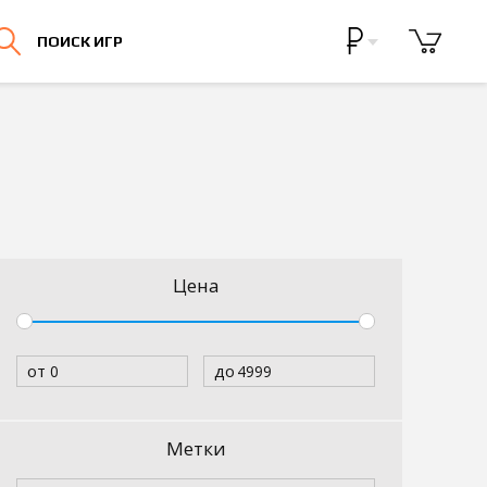
Бонусная программа
ПОИСК ИГР
Личный кабинет
Цена
от
до
Метки