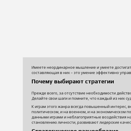
Имеете неординарное мышление и умеете достигать
составляющая в них – это умение эффективно управ
Почему выбирают стратегии
Прежде всего, за отсутствие необходимости действ
Делайте свои шаги и помните, что каждый из них су
К играм этого жанра всегда повышенный интерес, в
политическом, и на военном, и на экономическом п
данными играми и неблагоприятные воздействия на
становлению личности, развивают лидерские качес
Стратегическое разнообразие