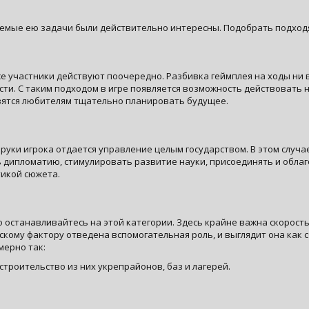
ваемые ею задачи были действительно интересны. Подобрать подхо
 участники действуют поочередно. Разбивка геймплея на ходы ни в 
сти. С таким подходом в игре появляется возможность действовать
вятся любителям тщательно планировать будущее.
В руки игрока отдается управление целым государством. В этом случа
ь дипломатию, стимулировать развитие науки, присоединять и обла
тикой сюжета.
о останавливайтесь на этой категории. Здесь крайне важна скорост
скому фактору отведена вспомогательная роль, и выглядит она как с
мерно так:
троительство из них укрепрайонов, баз и лагерей.