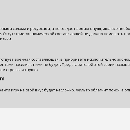
товыми силами и ресурсами, а не создает армию с нуля, ища все нео
е. Отсутствие экономической составляющей не должно помешать про
изики.
сутствует военная составляющая, в приоритете исключительно экон
ментами насилия с ними не будет. Представителей этой серии называ
ем стреляя из пушек.
om
найти игру на свой вкус будет несложно. Фильтр облегчит поиск, а о