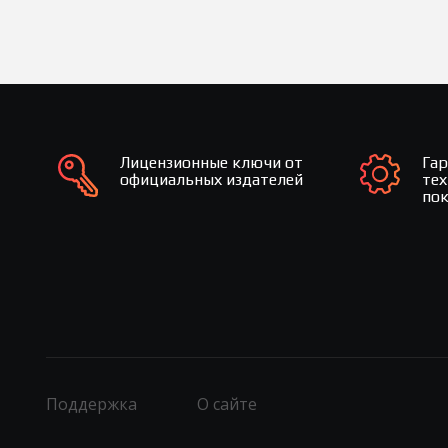
Лицензионные ключи от
Га
официальных издателей
те
по
Поддержка
О сайте