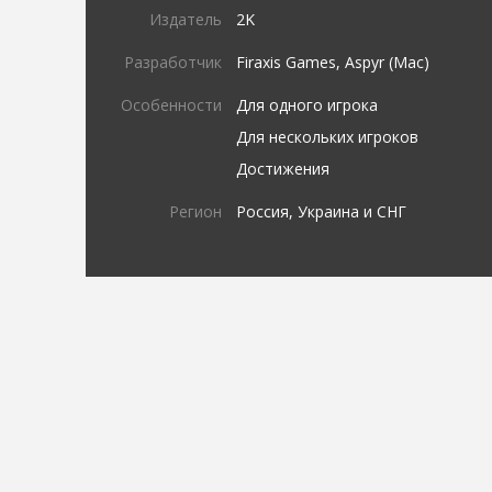
Издатель
2K
Разработчик
Firaxis Games, Aspyr (Mac)
Особенности
Для одного игрока
Для нескольких игроков
Достижения
Регион
Россия, Украина и СНГ