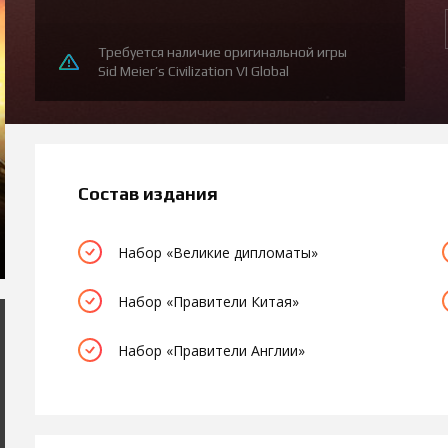
Требуется наличие оригинальной игры
Sid Meier’s Civilization VI Global
Состав издания
Набор «Великие дипломаты»
Набор «Правители Китая»
Набор «Правители Англии»