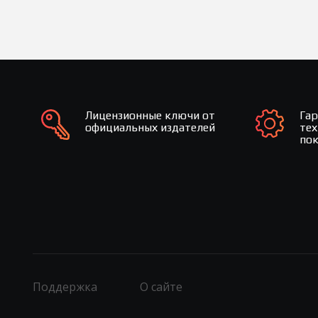
Лицензионные ключи от
Га
официальных издателей
те
по
Поддержка
О сайте