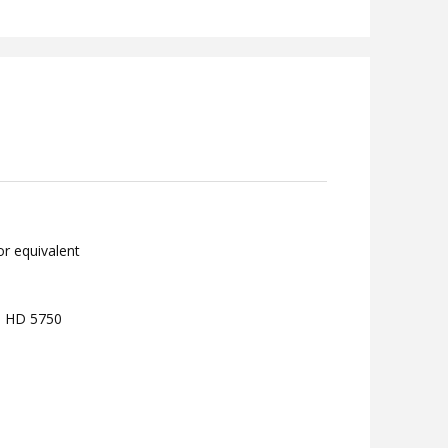
or equivalent
n HD 5750