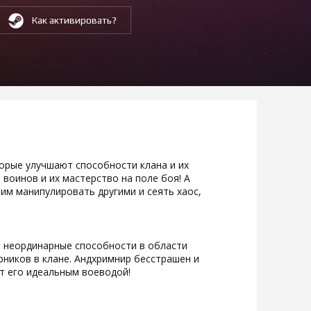
Как активировать?
орые улучшают способности клана и их
воинов и их мастерство на поле боя! А
м манипулировать другими и сеять хаос,
л неординарные способности в области
рников в клане. Андхримнир бесстрашен и
ет его идеальным воеводой!