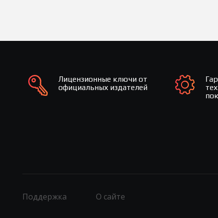
Лицензионные ключи от
Га
официальных издателей
те
по
Поддержка
О сайте