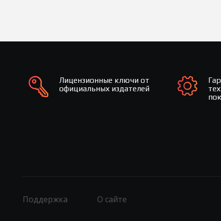
Лицензионные ключи от
Га
официальных издателей
те
по
Поддержка
О сайте