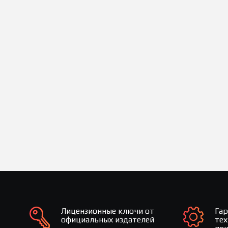
Лицензионные ключи от
Га
официальных издателей
те