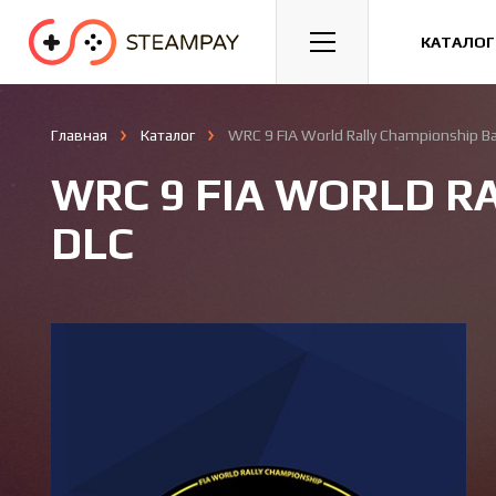
Спорт
Гонки
Казуальные
КАТАЛОГ
Главная
Каталог
WRC 9 FIA World Rally Championship B
WRC 9 FIA WORLD R
DLC