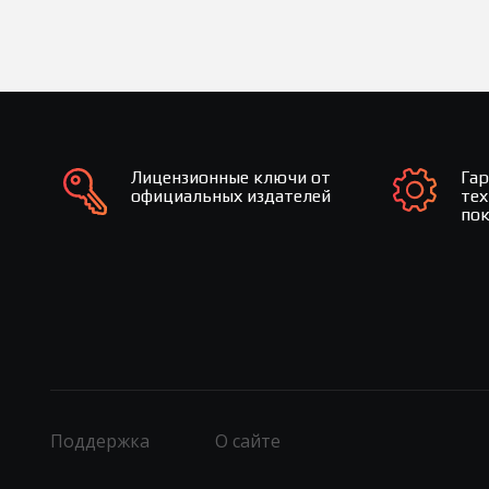
Лицензионные ключи от
Га
официальных издателей
те
по
Поддержка
О сайте