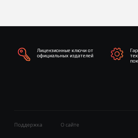
Лицензионные ключи от
Га
официальных издателей
те
по
Поддержка
О сайте