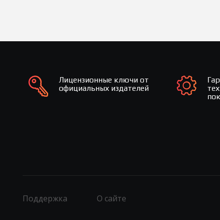
Лицензионные ключи от
Га
официальных издателей
те
по
Поддержка
О сайте