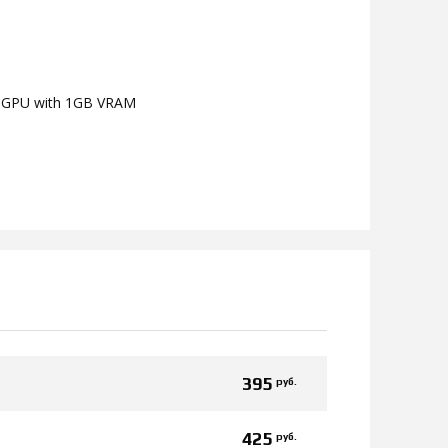
g GPU with 1GB VRAM
395
руб.
425
руб.