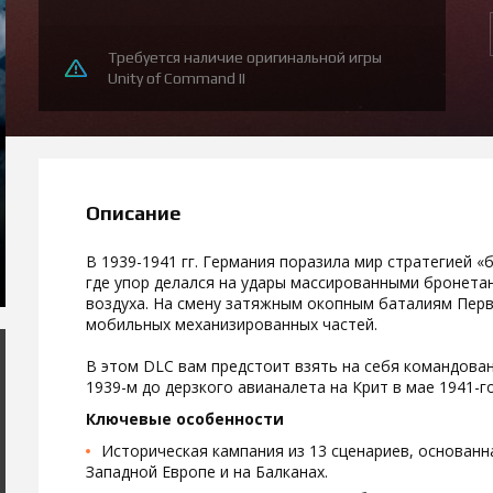
Требуется наличие оригинальной игры
Unity of Command II
Описание
В 1939-1941 гг. Германия поразила мир стратегией 
где упор делался на удары массированными бронета
воздуха. На смену затяжным окопным баталиям Пер
мобильных механизированных частей.
В этом DLC вам предстоит взять на себя командова
1939-м до дерзкого авианалета на Крит в мае 1941-го
Ключевые особенности
Историческая кампания из 13 сценариев, основанн
Западной Европе и на Балканах.