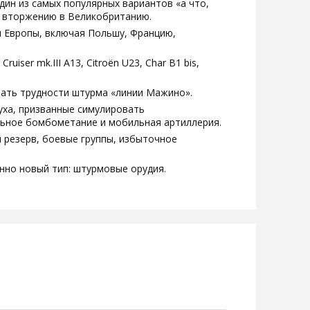
ин из самых популярных вариантов «а что,
о вторжению в Великобританию.
н Европы, включая Польшу, Францию,
uiser mk.III A13, Citroën U23, Char B1 bis,
вать трудности штурма «линии Мажино».
уха, призванные симулировать
ьное бомбометание и мобильная артиллерия.
 резерв, боевые группы, избыточное
нно новый тип: штурмовые орудия.