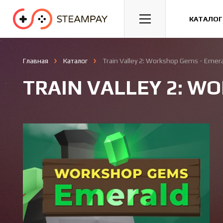
Спорт
Гонки
Казуальные
КАТАЛОГ
Главная
Каталог
Train Valley 2: Workshop Gems - Emer
TRAIN VALLEY 2: W