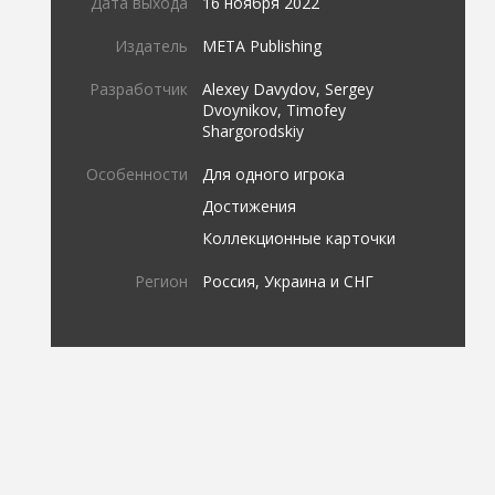
Дата выхода
16 ноября 2022
Издатель
META Publishing
Разработчик
Alexey Davydov, Sergey
Dvoynikov, Timofey
Shargorodskiy
Особенности
Для одного игрока
Достижения
Коллекционные карточки
Регион
Россия, Украина и СНГ