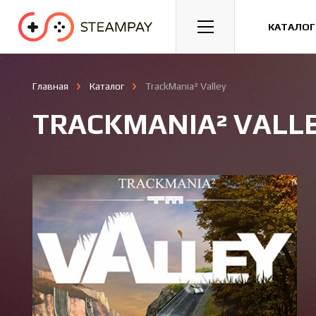
Спорт
Гонки
Казуальные
КАТАЛОГ
Главная
Каталог
TrackMania² Valley
TRACKMANIA² VALL