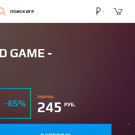
Бонусная программа
ПОИСК ИГР
Личный кабинет
D GAME -
710 РУБ.
-65%
245
РУБ.