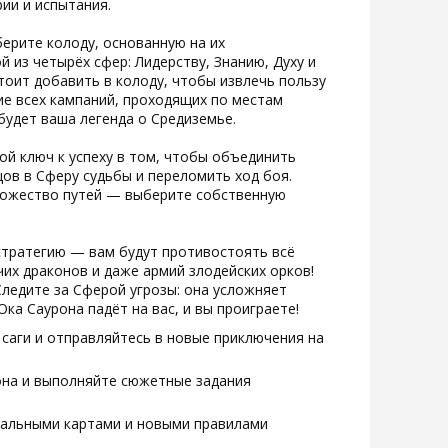
ии и испытания.
ерите колоду, основанную на их
 из четырёх сфер: Лидерству, Знанию, Духу и
стоит добавить в колоду, чтобы извлечь пользу
ие всех кампаний, проходящих по местам
будет ваша легенда о Средиземье.
ой ключ к успеху в том, чтобы объединить
ов в Сферу судьбы и переломить ход боя.
множество путей — выберите собственную
стратегию — вам будут противостоять всё
чих драконов и даже армий злодейских орков!
Следите за Сферой угрозы: она усложняет
Ока Саурона падёт на вас, и вы проиграете!
саги и отправляйтесь в новые приключения на
она и выполняйте сюжетные задания
нальными картами и новыми правилами