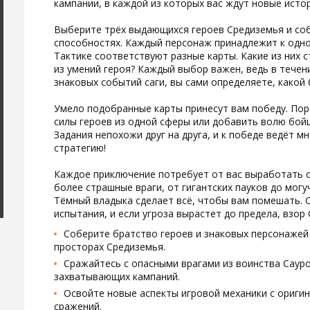
кампании, в каждой из которых вас ждут новые истор
Выберите трёх выдающихся героев Средиземья и соб
способностях. Каждый персонаж принадлежит к одной
Тактике соответствуют разные карты. Какие из них 
из умений героя? Каждый выбор важен, ведь в течен
знаковых событий саги, вы сами определяете, какой 
Умело подобранные карты принесут вам победу. Пор
силы героев из одной сферы или добавить волю бойц
Задания непохожи друг на друга, и к победе ведёт 
стратегию!
Каждое приключение потребует от вас выработать 
более страшные враги, от гигантских пауков до могу
Тёмный владыка сделает всё, чтобы вам помешать. 
испытания, и если угроза вырастет до предела, взор 
Соберите братство героев и знаковых персонажей 
просторах Средиземья.
Сражайтесь с опасными врагами из воинства Саур
захватывающих кампаний.
Освойте новые аспекты игровой механики с ориги
сражений.