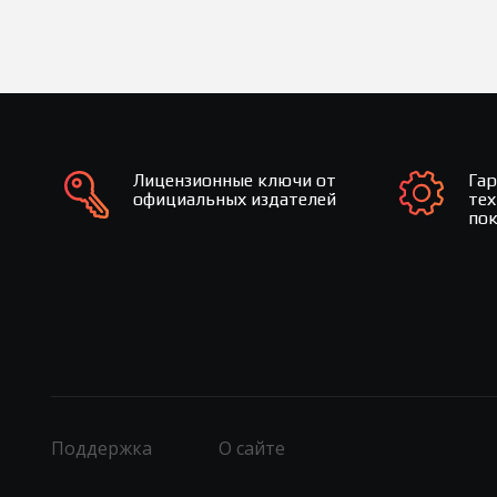
Лицензионные ключи от
Га
официальных издателей
те
по
Поддержка
О сайте