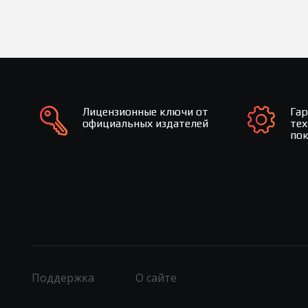
Лицензионные ключи от
Га
официальных издателей
те
по
Поддержка
О сайте