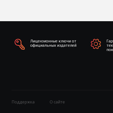
Лицензионные ключи от
Га
официальных издателей
те
по
Поддержка
О сайте