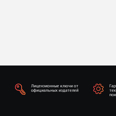
Лицензионные ключи от
Га
официальных издателей
те
по