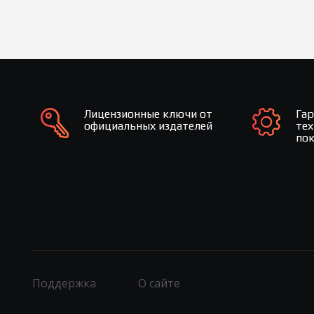
Лицензионные ключи от
Га
официальных издателей
те
по
Поддержка
О сайте