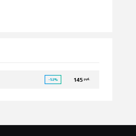
145
руб.
-52%