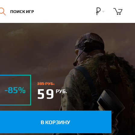
Бонусная программа
ПОИСК ИГР
Личный кабинет
385 РУБ.
-85%
59
РУБ.
В КОРЗИНУ