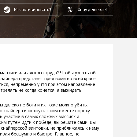
Как активировать?
Хочу дешевле!
мантики или адского труда? Чтобы узнать об
снайпера предстанет пред вами во всей красе.
ться, непременно учтя при этом направление
стрелять не когда хочется, а выжидать
ы далеко не боги и их тоже можно убить.
о снайпера и нюхнуть с ним вместе пороху
ь участие в самых сложных миссиях и
ким путем идти к победе, вы решите сами. Вы
снайперской винтовки, не приближаясь к нему
бивая бесшумно и быстро. Главное, не