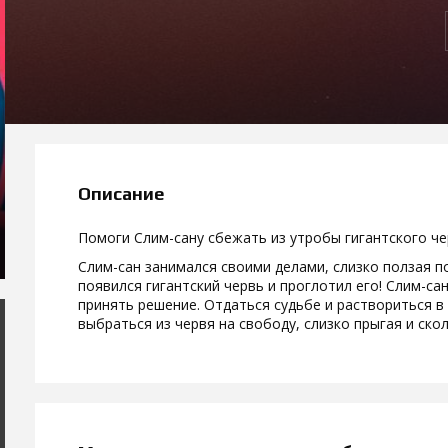
Описание
Помоги Слим-сану сбежать из утробы гигантского че
Слим-сан занимался своими делами, слизко ползая по 
появился гигантский червь и проглотил его! Слим-сан
принять решение. Отдаться судьбе и раствориться в
выбраться из червя на свободу, слизко прыгая и ско