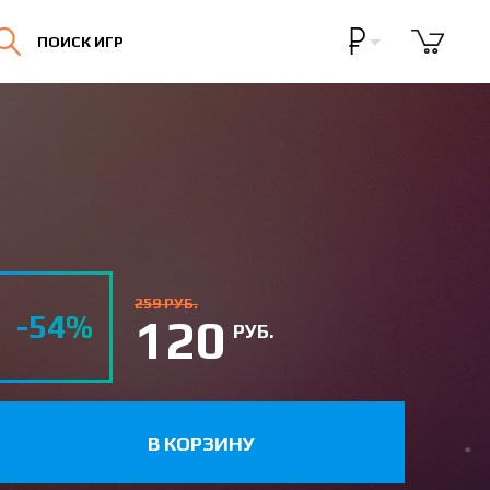
Бонусная программа
ПОИСК ИГР
Личный кабинет
259 РУБ.
-54%
120
РУБ.
В КОРЗИНУ