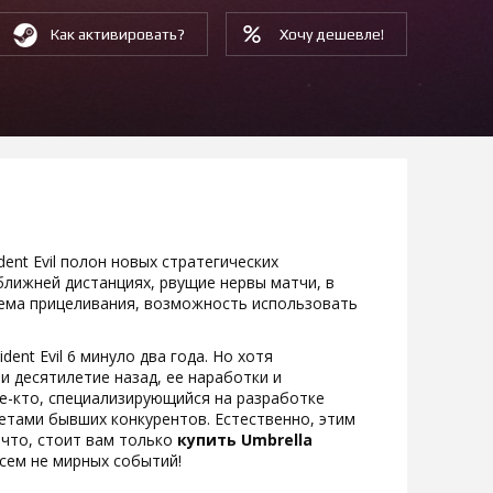
Как активировать?
Хочу дешевле!
ent Evil полон новых стратегических
ближней дистанциях, рвущие нервы матчи, в
ема прицеливания, возможность использовать
ent Evil 6 минуло два года. Но хотя
и десятилетие назад, ее наработки и
ое-кто, специализирующийся на разработке
етами бывших конкурентов. Естественно, этим
 что, стоит вам только
купить Umbrella
всем не мирных событий!