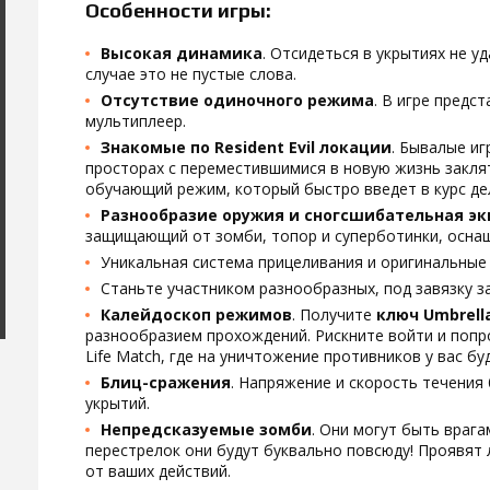
Особенности игры:
Высокая динамика
. Отсидеться в укрытиях не у
случае это не пустые слова.
Отсутствие одиночного режима
. В игре предс
мультиплеер.
Знакомые по Resident Evil локации
. Бывалые иг
просторах с переместившимися в новую жизнь закля
обучающий режим, который быстро введет в курс де
Разнообразие оружия и сногсшибательная э
защищающий от зомби, топор и суперботинки, осна
Уникальная система прицеливания и оригинальные 
Станьте участником разнообразных, под завязку 
Калейдоскоп режимов
. Получите
ключ Umbrell
разнообразием прохождений. Рискните войти и попр
Life Match, где на уничтожение противников у вас бу
Блиц-сражения
. Напряжение и скорость течения
укрытий.
Непредсказуемые зомби
. Они могут быть враг
перестрелок они будут буквально повсюду! Проявят л
от ваших действий.