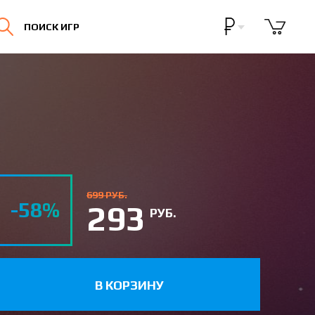
Бонусная программа
ПОИСК ИГР
Личный кабинет
699 РУБ.
-58%
293
РУБ.
В КОРЗИНУ