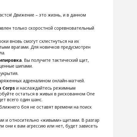
дастся! Движение – это жизнь, и в данном
тавлен только скоростной соревновательный
роки вновь смогут схлестнуться на их
тыми врагами. Для новичков предусмотрен
ла.
кипировка
. Вы получите тактический щит,
щенные шипами.
укрытия.
заряженных адреналином онлайн-матчей.
a Corps
и наслаждайтесь режимным
обуйте остаться в живых в рискованном One
дет всего один шанс.
 ближнего боя не оставят времени на поиск
ами и относительно «живыми» щитами. В разгар
и они к вам агрессию или нет, будет зависеть