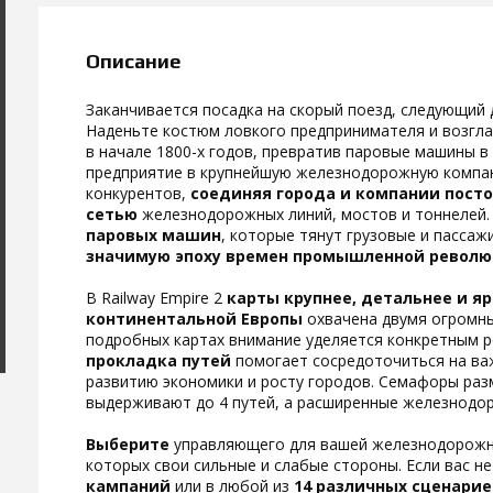
Описание
Заканчивается посадка на скорый поезд, следующий 
Наденьте костюм ловкого предпринимателя и возг
в начале 1800-х годов, превратив паровые машины в
предприятие в крупнейшую железнодорожную компан
конкурентов,
соединяя города и компании пос
сетью
железнодорожных линий, мостов и тоннелей
паровых машин
, которые тянут грузовые и пассаж
значимую эпоху времен промышленной револ
В Railway Empire 2
карты крупнее, детальнее и я
континентальной Европы
охвачена двумя огромны
подробных картах внимание уделяется конкретным 
прокладка путей
помогает сосредоточиться на ва
развитию экономики и росту городов. Семафоры ра
выдерживают до 4 путей, а расширенные железнодор
Выберите
управляющего для вашей железнодорож
которых свои сильные и слабые стороны. Если вас н
кампаний
или в любой из
14 различных сценарие