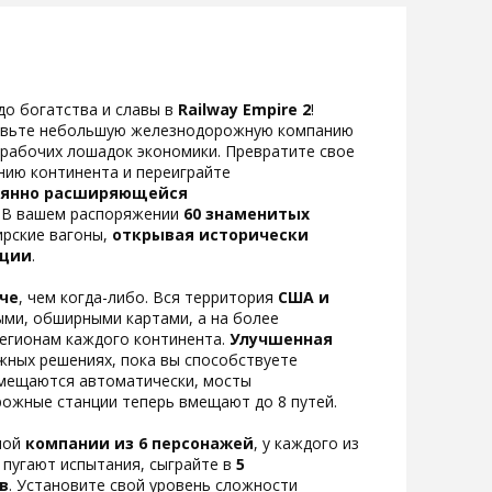
до богатства и славы в
Railway Empire 2
!
лавьте небольшую железнодорожную компанию
 рабочих лошадок экономики. Превратите свое
ию континента и переиграйте
тоянно расширяющейся
. В вашем распоряжении
60 знаменитых
ирские вагоны,
открывая исторически
юции
.
рче
, чем когда-либо. Вся территория
США и
ми, обширными картами, а на более
регионам каждого континента.
Улучшенная
жных решениях, пока вы способствуете
змещаются автоматически, мосты
ожные станции теперь вмещают до 8 путей.
ной
компании из 6 персонажей
, у каждого из
е пугают испытания, сыграйте в
5
в
. Установите свой уровень сложности