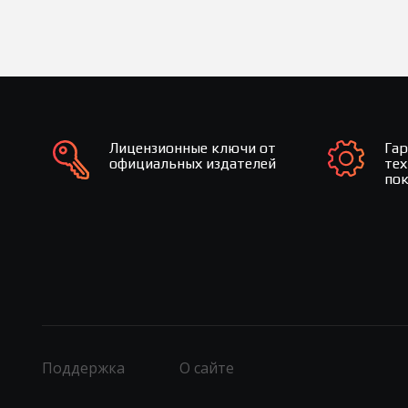
Лицензионные ключи от
Га
официальных издателей
те
по
Поддержка
О сайте