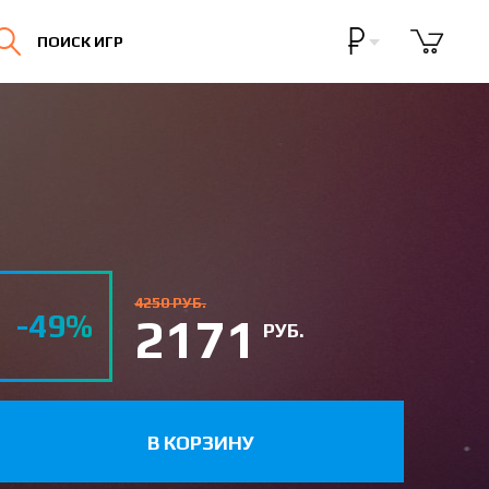
Бонусная программа
ПОИСК ИГР
Личный кабинет
4250 РУБ.
-49%
2171
РУБ.
В КОРЗИНУ