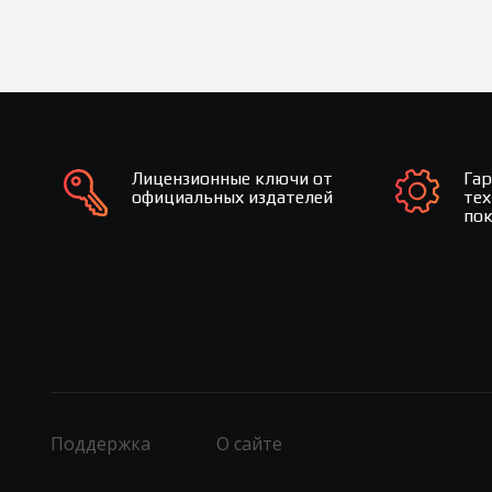
Лицензионные ключи от
Га
официальных издателей
те
по
Поддержка
О сайте