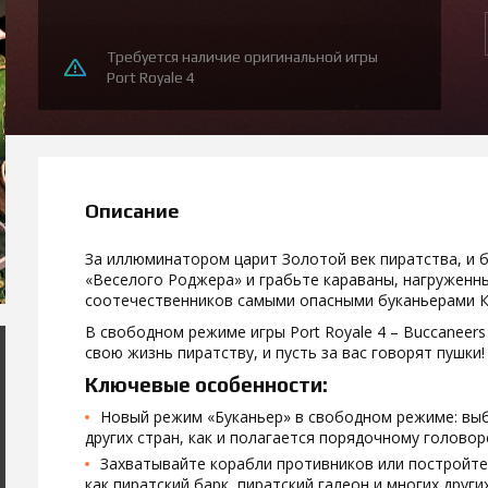
Требуется наличие оригинальной игры
Port Royale 4
Описание
За иллюминатором царит Золотой век пиратства, и 
«Веселого Роджера» и грабьте караваны, нагруженн
соотечественников самыми опасными буканьерами К
В свободном режиме игры Port Royale 4 – Buccaneer
свою жизнь пиратству, и пусть за вас говорят пушки!
Ключевые особенности:
Новый режим «Буканьер» в свободном режиме: выб
других стран, как и полагается порядочному головор
Захватывайте корабли противников или постройте 
как пиратский барк, пиратский галеон и многих других