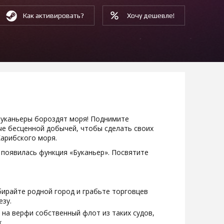
Как активировать?
Хочу дешевле!
буканьеры бороздят моря! Поднимите
ые бесценной добычей, чтобы сделать своих
арибского моря.
s появилась функция «Буканьер». Посвятите
ирайте родной город и грабьте торговцев
езу.
на верфи собственный флот из таких судов,
.