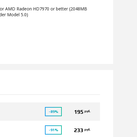
 or AMD Radeon HD7970 or better (2048MB
der Model 5.0)
195
руб.
-89%
233
руб.
-91%