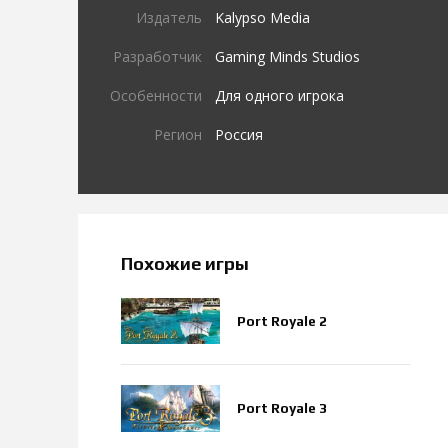
Издатель
Kalypso Media
Разработчик
Gaming Minds Studios
Особенности
Для одного игрока
Регион
Россия
Похожие игры
Port Royale 2
Port Royale 3