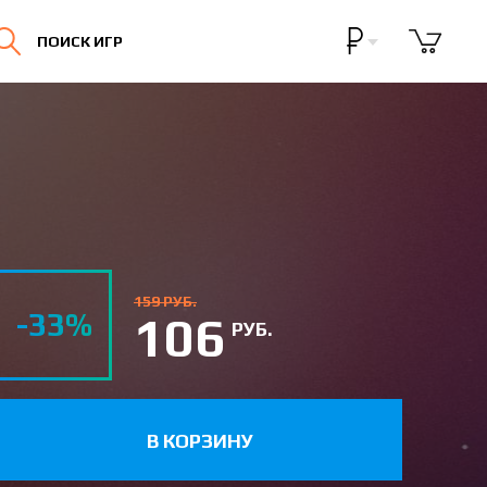
Бонусная программа
ПОИСК ИГР
Личный кабинет
159 РУБ.
-33%
106
РУБ.
В КОРЗИНУ