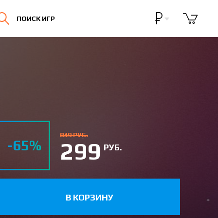
Бонусная программа
ПОИСК ИГР
Личный кабинет
849 РУБ.
-65%
299
РУБ.
В КОРЗИНУ