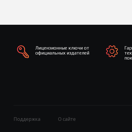
Лицензионные ключи от
Га
официальных издателей
те
по
Поддержка
О сайте