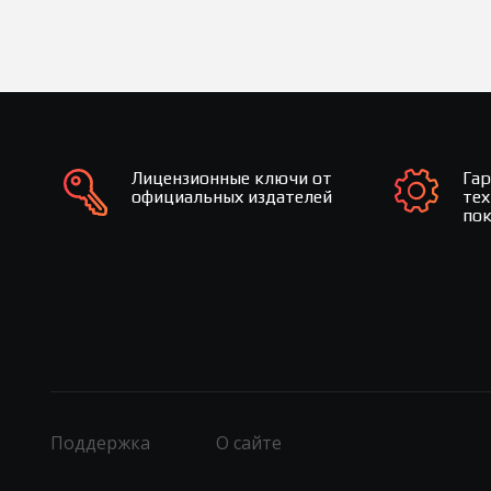
Лицензионные ключи от
Га
официальных издателей
те
по
Поддержка
О сайте