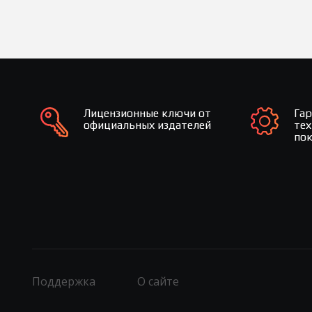
Лицензионные ключи от
Га
официальных издателей
те
по
Поддержка
О сайте