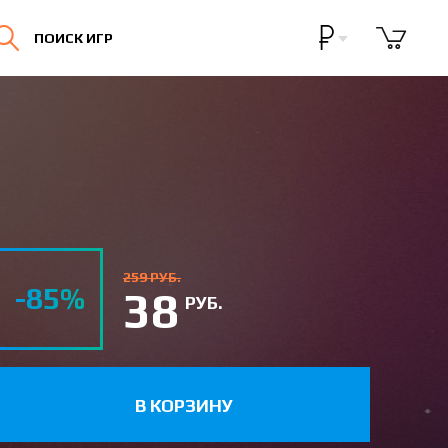
Бонусная программа
ПОИСК ИГР
Личный кабинет
259 РУБ.
-85%
38
РУБ.
В КОРЗИНУ