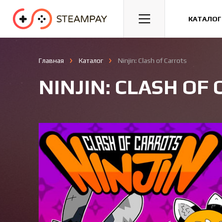
Спорт
Гонки
Казуальные
КАТАЛОГ
Главная
Каталог
Ninjin: Clash of Carrots
NINJIN: CLASH OF