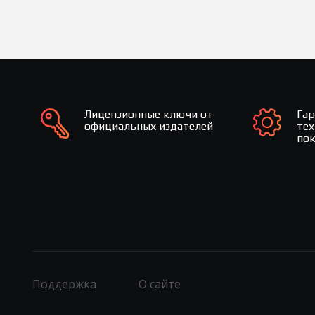
Лицензионные ключи от
Га
официальных издателей
те
по
Поддержка
О сайте