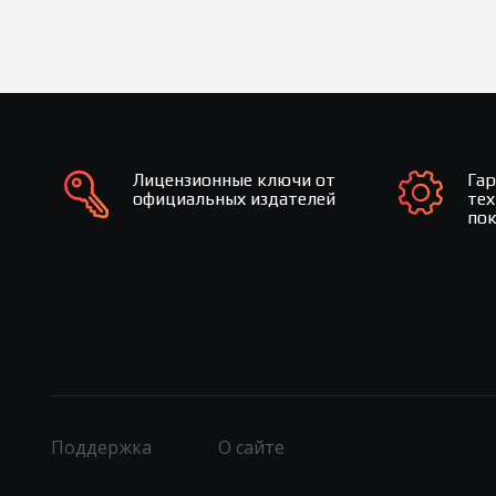
Лицензионные ключи от
Га
официальных издателей
те
по
Поддержка
О сайте