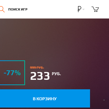
Бонусная программа
ПОИСК ИГР
Личный кабинет
999 РУБ.
-77%
233
РУБ.
В КОРЗИНУ