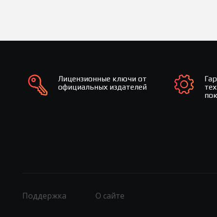
Лицензионные ключи от
Га
официальных издателей
те
по
Поддержка
О сайте