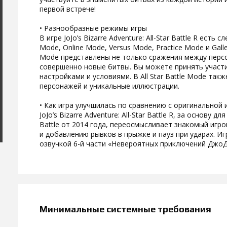
первой встрече!
• Разнообразные режимы игры
В игре JoJo’s Bizarre Adventure: All-Star Battle R есть
Mode, Online Mode, Versus Mode, Practice Mode и Gall
Mode представлены не только сражения между персо
совершенно новые битвы. Вы можете принять участи
настройками и условиями. В All Star Battle Mode та
персонажей и уникальные иллюстрации.
• Как игра улучшилась по сравнению с оригинальной иг
JoJo’s Bizarre Adventure: All-Star Battle R, за основу 
Battle от 2014 года, переосмысливает знакомый игр
и добавлению рывков в прыжке и пауз при ударах. И
озвучкой 6-й части «Невероятных приключений Джо
Минимальные системные требования