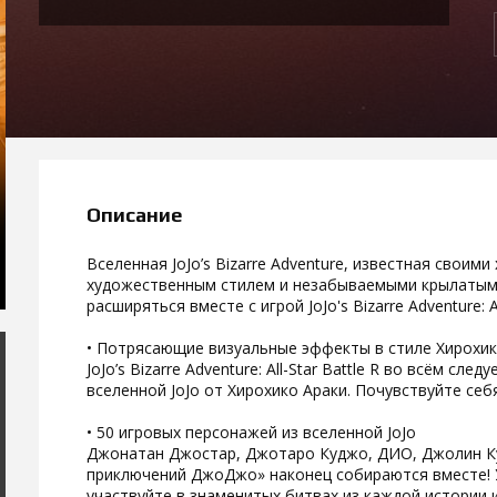
Описание
Вселенная JoJo’s Bizarre Adventure, известная своим
художественным стилем и незабываемыми крылатыми 
расширяться вместе с игрой JoJo's Bizarre Adventure: All
• Потрясающие визуальные эффекты в стиле Хирохик
JoJo’s Bizarre Adventure: All-Star Battle R во всём с
вселенной JoJo от Хирохико Араки. Почувствуйте себ
• 50 игровых персонажей из вселенной JoJo
Джонатан Джостар, Джотаро Куджо, ДИО, Джолин Ку
приключений ДжоДжо» наконец собираются вместе! 
участвуйте в знаменитых битвах из каждой истории и