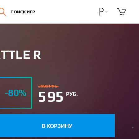
Бонусная программа
ПОИСК ИГР
Личный кабинет
TTLE R
2999 РУБ.
-80%
595
РУБ.
В КОРЗИНУ