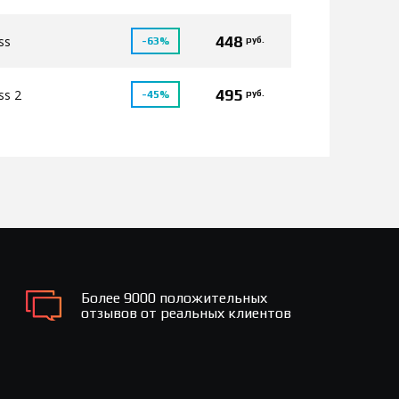
448
ss
руб.
-63%
495
ss 2
руб.
-45%
Более 9000 положительных
отзывов от реальных клиентов