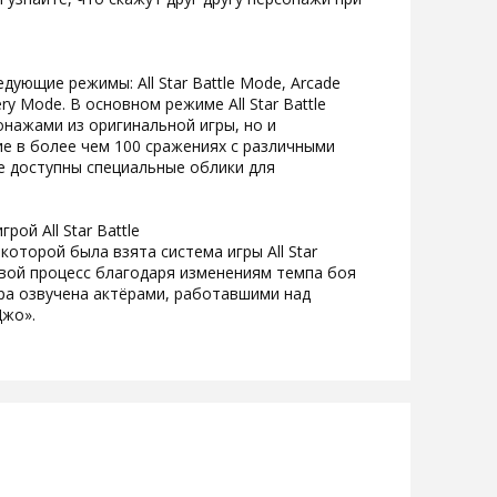
 следующие режимы: All Star Battle Mode, Arcade
ery Mode. В основном режиме All Star Battle
нажами из оригинальной игры, но и
е в более чем 100 сражениях с различными
кже доступны специальные облики для
рой All Star Battle
для которой была взята система игры All Star
овой процесс благодаря изменениям темпа боя
гра озвучена актёрами, работавшими над
Джо».