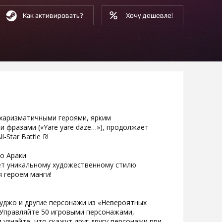
Как активировать?
Хочу дешевле!
и харизматичными героями, ярким
фразами («Yare yare daze…»), продолжает
-Star Battle R!
о Араки
ледует уникальному художественному стилю
я героем манги!
джо и другие персонажи из «Невероятных
Управляйте 50 игровыми персонажами,
 узнайте, что скажут друг другу персонажи при