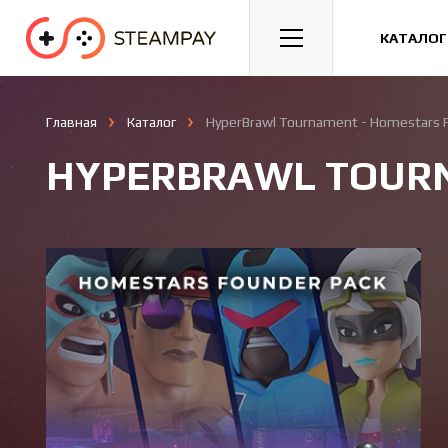
Спорт
Гонки
Казуальные
КАТАЛОГ
Главная
Каталог
HyperBrawl Tournament - Homestars 
HYPERBRAWL TOURN