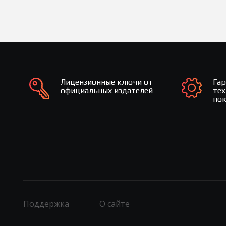
Лицензионные ключи от
Га
официальных издателей
те
по
Поддержка
О сайте