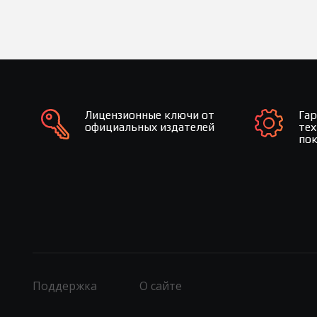
Лицензионные ключи от
Га
официальных издателей
те
по
Поддержка
О сайте