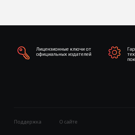
Лицензионные ключи от
Га
официальных издателей
те
по
Поддержка
О сайте