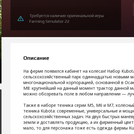
Требуется наличие оригинальной игры
Farming Simulator 22
Описание
На ферме появился кабинет на колёсах! Набор Kubo
сельскохозяйственный парк одиннадцатью новыми 
многонациональной корпорацией, основанной в Осак
M8: крупнейший на данный момент трактор данной ма
можно обозревать поле в любом направлении — луч
Также в наборе техника серии М5, М6 и М7, колёсны
техника Kubota: современные, универсальные и мощ
сельскохозяйственных задач. На двух быстрых ман
земли и доставлять продукцию, а их фирменный цвет 
мало, то для персонажа тоже есть одежда фирмы Ku