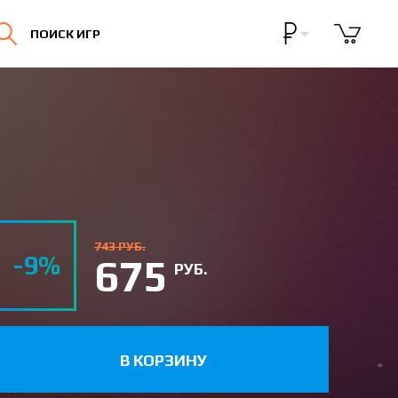
Бонусная программа
ПОИСК ИГР
Личный кабинет
743 РУБ.
-9%
675
РУБ.
В КОРЗИНУ