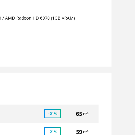
0 / AMD Radeon HD 6870 (1GB VRAM)
65
руб.
-21%
59
руб.
-21%