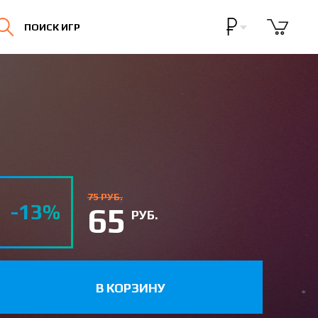
Бонусная программа
ПОИСК ИГР
Личный кабинет
75 РУБ.
-13%
65
РУБ.
В КОРЗИНУ