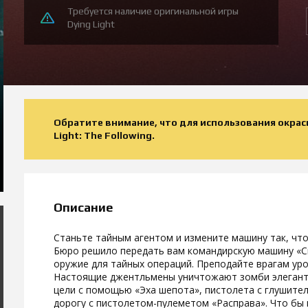
Требуется наличие оригинальной игры
Dying Light
Обратите внимание, что для использования окрас
Light: The Following.
Описание
Станьте тайным агентом и измените машину так, чт
Бюро решило передать вам командирскую машину «Ск
оружие для тайных операций. Преподайте врагам ур
Настоящие джентльмены уничтожают зомби элегантн
цели с помощью «Эха шепота», пистолета с глушител
дорогу с пистолетом-пулеметом «Расправа». Что бы 