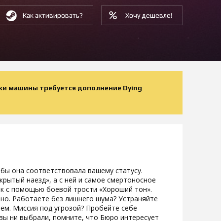
Как активировать?
Хочу дешевле!
ки машины требуется дополнение Dying
обы она соответствовала вашему статусу.
рытый наезд», а с ней и самое смертоносное
ок с помощью боевой трости «Хороший тон».
о. Работаете без лишнего шума? Устраняйте
ем. Миссия под угрозой? Пробейте себе
вы ни выбрали, помните, что Бюро интересует