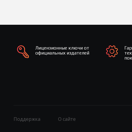
Лицензионные ключи от
Га
официальных издателей
те
по
Поддержка
О сайте